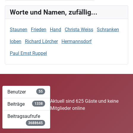
Worte und Namen, zufällig...
Staunen
Frieden
Hand
Christa Weiss
Schranken
loben
Richard Lörcher
Hermannsdorf
Paul Ernst Ruppel
Benutzer
55
Aktuell sind 625 Gäste und keine
Beiträge
1338
Mitglieder online
Beitragsaufrufe
3688645