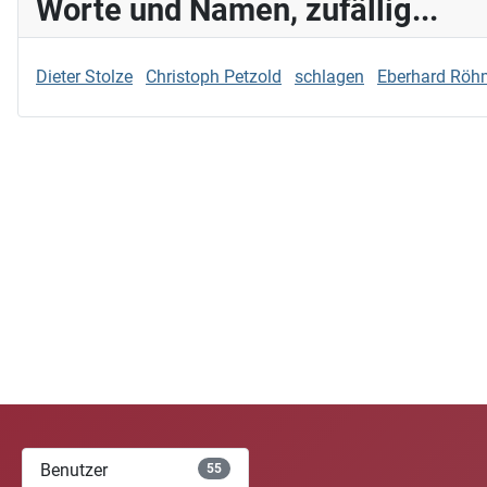
Worte und Namen, zufällig...
Dieter Stolze
Christoph Petzold
schlagen
Eberhard Röh
Benutzer
55