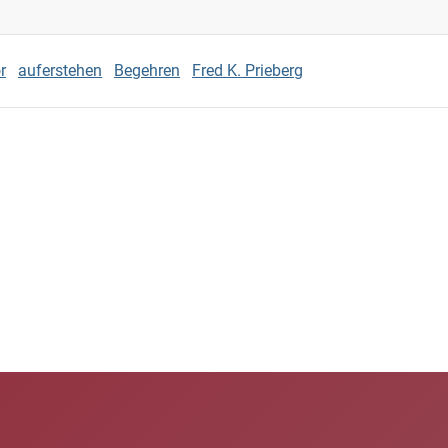
r
auferstehen
Begehren
Fred K. Prieberg