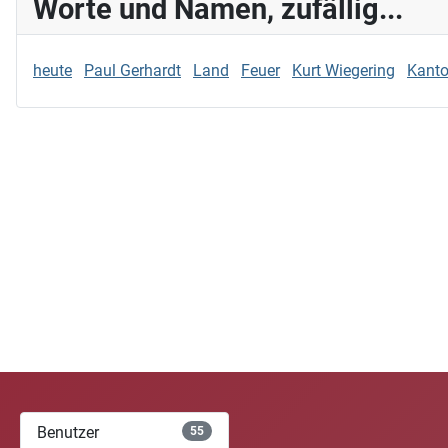
Worte und Namen, zufällig...
heute
Paul Gerhardt
Land
Feuer
Kurt Wiegering
Kanto
Benutzer
55