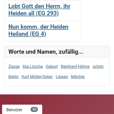
Lobt Gott den Herrn, ihr
Heiden all (EG 293)
Nun komm, der Heiden
Heiland (EG 4)
Worte und Namen, zufällig...
Zeuge
Ilse Lösche
Geburt
Reinhard Höhne
schön
Berlin
Kurt Müller-Osten
Lippen
Mächte
Benutzer
55