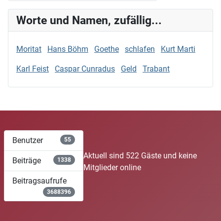
Worte und Namen, zufällig...
Moritat
Hans Böhm
Goethe
schlafen
Kurt Marti
Karl Feist
Caspar Cunradus
Geld
Trabant
Benutzer
55
Aktuell sind 522 Gäste und keine
Beiträge
1338
Mitglieder online
Beitragsaufrufe
3688396