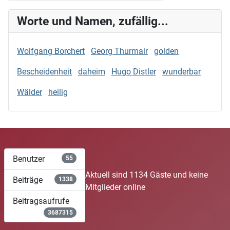
Worte und Namen, zufällig...
Wolfgang Borchert
Georg Thurmair
golden
Bescheidenheit
daheim
Hugo Distler
wunderbar
Wälder
heilig
Benutzer
55
Aktuell sind 1134 Gäste und keine
Beiträge
1338
Mitglieder online
Beitragsaufrufe
3687315