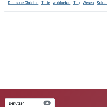
Deutsche Christen
Tritte
wohlgetan
Tag
Wesen
Solda
Benutzer
55